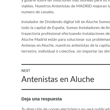
y guiarle sobre las soluciones mas idoneas para su i
viables. Nuestros Antenistas de MADRID mejoran la s
numero de canales.
Instalador de Dividendo digital tdt en Aluche Som
todo la capital de España. Somos Instaladores de An
trayectoria profesional efectuando instalaciones d
Aluche Madrid están para solucionar sus problemas 
Antenas en Aluche, nuestros antenistas de la capita
terrestre, individual ó colectiva, sin importar las d
Navegación
NEXT
Next
Antenistas en Aluche
de
post:
entradas
Deja una respuesta
Tu dirección de correo electrónico no será publicad