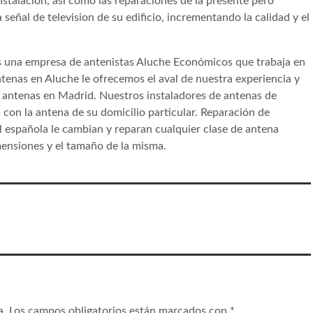
nstalacion, así como las reparaciones de la presente pero
eñal de television de su edificio, incrementando la calidad y el
os una empresa de antenistas Aluche Económicos que trabaja en
tenas en Aluche le ofrecemos el aval de nuestra experiencia y
e antenas en Madrid. Nuestros instaladores de antenas de
con la antena de su domicilio particular. Reparación de
l española le cambian y reparan cualquier clase de antena
imensiones y el tamaño de la misma.
a.
Los campos obligatorios están marcados con
*